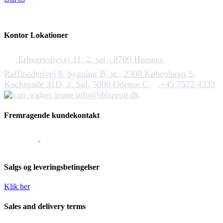
Kontor Lokationer
Erhvervsbyvej 11, 2. sal - 8700 Horsens
Raffinaderivej 8, bygning B, st., 2300 København S
Kochsgade 31D, 2. Sal, 5000 Odense C
+45 7572 4333
info@iblsprog.dk
Fremragende kundekontakt
Salgs og leveringsbetingelser
Klik her
Sales and delivery terms