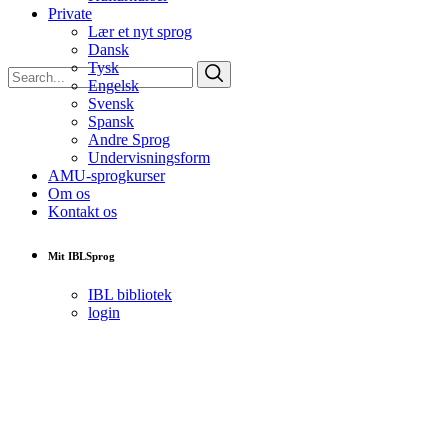
Private
Lær et nyt sprog
Dansk
Tysk
Search
Engelsk
for:
Svensk
Spansk
Andre Sprog
Undervisningsform
AMU-sprogkurser
Om os
Kontakt os
Mit IBLSprog
IBL bibliotek
login