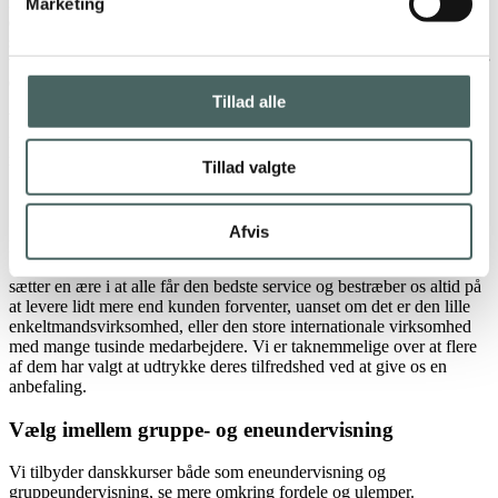
kursister. Vi tilbyder derfor inden du beslutter dig en Free Trail -som
Marketing
er en uforpligtende online samtale med en underviser. Her får du en
smagsprøve på, hvordan undervisningen foregår og vi får en
vurdering af dine sproglige kompetencer, som vil danne grundlag for
det endelige kursusforløb.
Tillad alle
Vi arbejder med niveauerne på ”Den europæiske referenceramme
for sprogindlæring”. Denne referenceramme er inddelt i 6 (7)
niveauer, (begynder), A1, A2 – B1, B2 – C1, C2.
Tillad valgte
Sådan siger vores erhvervskunder
Afvis
IBL Sprogservice har igennem en lang årrække undervist
erhvervsfolk fra både store og små virksomheder på danskkurser. Vi
sætter en ære i at alle får den bedste service og bestræber os altid på
at levere lidt mere end kunden forventer, uanset om det er den lille
enkeltmandsvirksomhed, eller den store internationale virksomhed
med mange tusinde medarbejdere. Vi er taknemmelige over at flere
af dem har valgt at udtrykke deres tilfredshed ved at give os en
anbefaling.
Vælg imellem gruppe- og eneundervisning
Vi tilbyder danskkurser både som eneundervisning og
gruppeundervisning, se mere omkring fordele og ulemper.