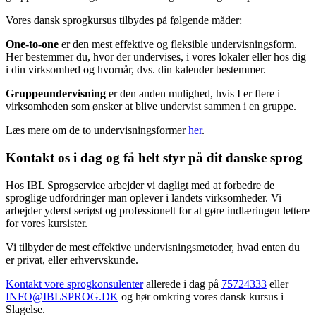
Vores dansk sprogkursus tilbydes på følgende måder:
One-to-one
er den mest effektive og fleksible undervisningsform.
Her bestemmer du, hvor der undervises, i vores lokaler eller hos dig
i din virksomhed og hvornår, dvs. din kalender bestemmer.
Gruppeundervisning
er den anden mulighed, hvis I er flere i
virksomheden som ønsker at blive undervist sammen i en gruppe.
Læs mere om de to undervisningsformer
her
.
Kontakt os i dag og få helt styr på dit danske sprog
Hos IBL Sprogservice arbejder vi dagligt med at forbedre de
sproglige udfordringer man oplever i landets virksomheder. Vi
arbejder yderst seriøst og professionelt for at gøre indlæringen lettere
for vores kursister.
Vi tilbyder de mest effektive undervisningsmetoder, hvad enten du
er privat, eller erhvervskunde.
Kontakt vore sprogkonsulenter
allerede i dag på
75724333
eller
INFO@IBLSPROG.DK
og hør omkring vores dansk kursus i
Slagelse.